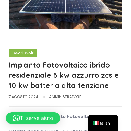
Lavori svolti
Impianto Fotovoltaico ibrido
residenziale 6 kw azzurro zcs e
10 kw batteria alta tenzione
7 AGOSTO 2024
AMMINISTRATORE
Installazione di impianto
Fotovoltaico
Ti serve aiuto
Italian