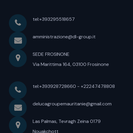
tel:+393295518657
amministrazione@dl-group.it
SEDE FROSINONE
Via Marittima 164, 03100 Frosinone
tel:+393928728660 - +22247478808
delucagroupemauritanie@gmail.com
Las Palmas, Tevragh Zeina 0179
Nouakchott