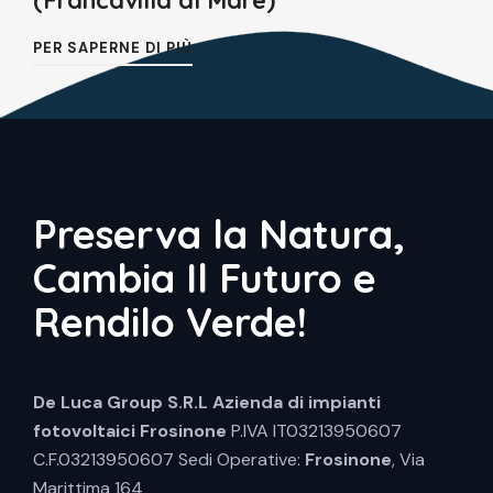
(Francavilla al Mare)
PER SAPERNE DI PIÙ
Preserva la Natura,
Cambia Il Futuro e
Rendilo Verde!
De Luca Group S.R.L
Azienda di impianti
fotovoltaici Frosinone
P.IVA IT03213950607
C.F.03213950607 Sedi Operative:
Frosinone
, Via
Marittima 164