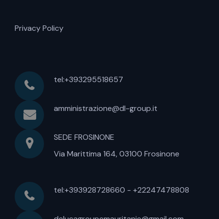
Privacy Policy
tel:+393295518657
amministrazione@dl-group.it
SEDE FROSINONE
Via Marittima 164, 03100 Frosinone
tel:+393928728660 - +22247478808
delucagroupemauritanie@gmail.com