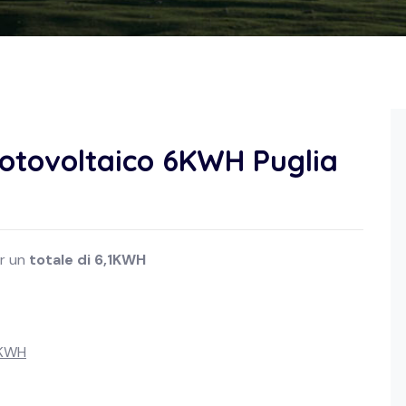
fotovoltaico 6KWH Puglia
r un
totale di 6,1KWH
6KWH