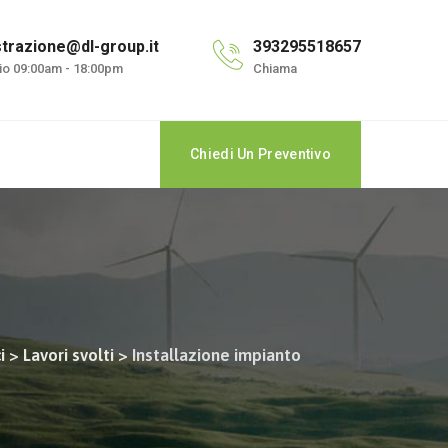
trazione@dl-group.it
393295518657
cio 09:00am - 18:00pm
Chiama
Chiedi Un Preventivo
i
>
Lavori svolti
>
Installazione impianto