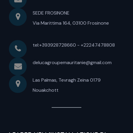
SEDE FROSINONE
Via Marittima 164, 03100 Frosinone
tel:+393928728660 - +22247478808
delucagroupemauritanie@gmail.com
Las Palmas, Tevragh Zeina 0179
Nouakchott