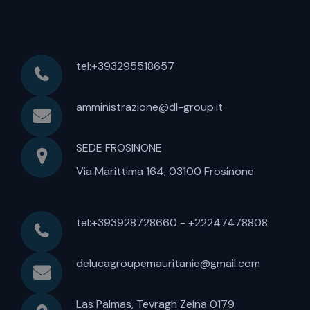
tel:+393295518657
amministrazione@dl-group.it
SEDE FROSINONE
Via Marittima 164, 03100 Frosinone
tel:+393928728660 - +22247478808
delucagroupemauritanie@gmail.com
Las Palmas, Tevragh Zeina 0179