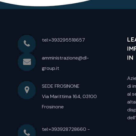
LE
tel:+393295518657
IM
IN
amministrazione@dl-
group.it
Azie
SEDE FROSINONE
di i
al 
Via Marittima 164, 03100
alt
Frosinone
disp
dell
tel:+393928728660 -