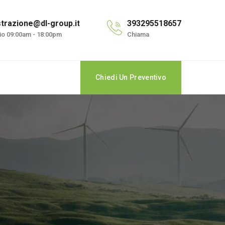
trazione@dl-group.it
393295518657
cio 09:00am - 18:00pm
Chiama
Chiedi Un Preventivo