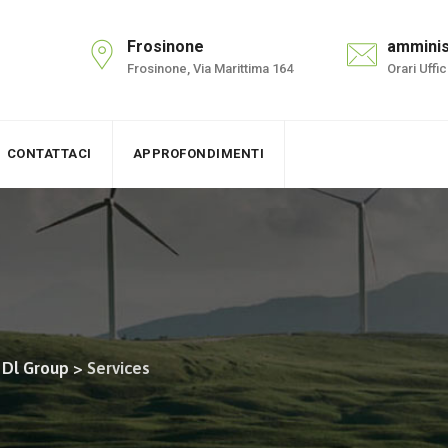
Frosinone
amminis
Frosinone, Via Marittima 164
Orari Uffi
CONTATTACI
APPROFONDIMENTI
| Dl Group
>
Services