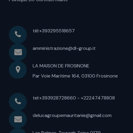
tél:+393295518657
amministrazione@dl-group.it
LA MAISON DE FROSINONE
Par Voie Maritime 164, 03100 Frosinone
tel:+393928728660 - +22247478808
delucagroupemauritanie@gmail.com
Las Palmas, Tevragh Zeina 0179