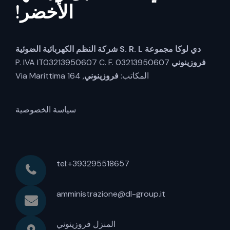
الأخضر!
دي لوكا مجموعة S. R. L
شركة النظم الكهربائية الضوئية
فروزينوني
P. IVA IT03213950607 C. F. 03213950607
المكاتب:
فروزينوني
, Via Marittima 164
سياسة الخصوصية
tel:+393295518657
amministrazione@dl-group.it
المنزل فروزينوني