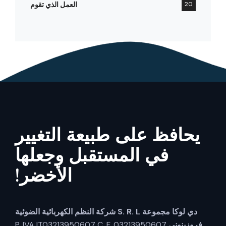
20
العمل الذي تقوم
يحافظ على طبيعة التغيير
في المستقبل وجعلها
الأخضر!
دي لوكا مجموعة S. R. L
شركة النظم الكهربائية الضوئية
فروزينوني
P. IVA IT03213950607 C. F. 03213950607