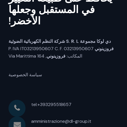
في المستقبل وجعلها
الأخضر!
دي لوكا مجموعة S. R. L
شركة النظم الكهربائية الضوئية
فروزينوني
P. IVA IT03213950607 C. F. 03213950607
المكاتب:
فروزينوني
, Via Marittima 164
سياسة الخصوصية
tel:+393295518657
amministrazione@dl-group.it