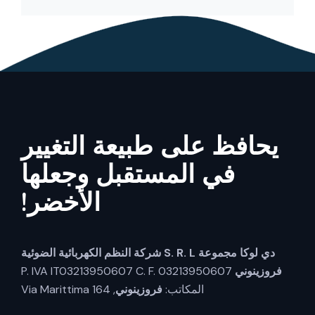
يحافظ على طبيعة التغيير
في المستقبل وجعلها
الأخضر!
دي لوكا مجموعة S. R. L
شركة النظم الكهربائية الضوئية
فروزينوني
P. IVA IT03213950607 C. F. 03213950607
المكاتب:
فروزينوني
, Via Marittima 164