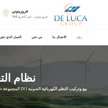
فروزينوني
فروزينوني ، عبر البحري 164
رؤى
الاتصال بنا
من نحن
العمل الذي تقو
نظام الت
بيع وتركيب النظم الكهربائية الضوئية | Dl المجموعة
>