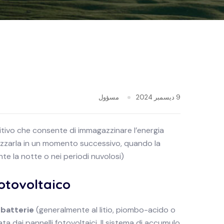
9 ديسمبر 2024
مسؤول
itivo che consente di immagazzinare l’energia
lizzarla in un momento successivo, quando la
e la notte o nei periodi nuvolosi).
otovoltaico
a
batterie
(generalmente al litio, piombo-acido o
ta dai pannelli fotovoltaici. Il sistema di accumulo