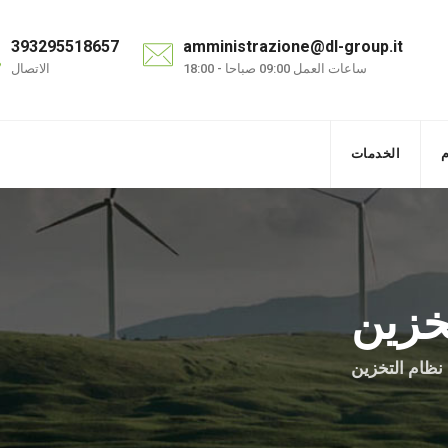
393295518657
amministrazione@dl-group.it
ساعات العمل 09:00 صباحا - 18:00
الاتصال
م
الخدمات
خزين
نظام التخزين