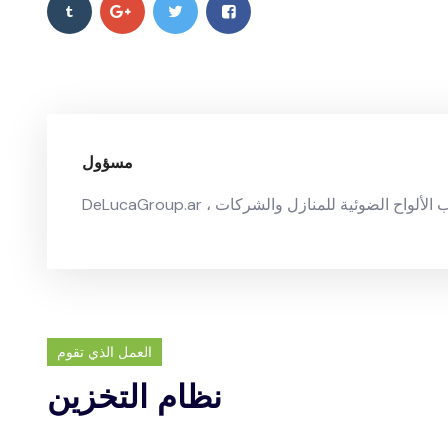
مسؤول
لألواح الضوئية للمنازل والشركات ، DeLucaGroup.ar
العمل الذي تقوم
نظام التخزين