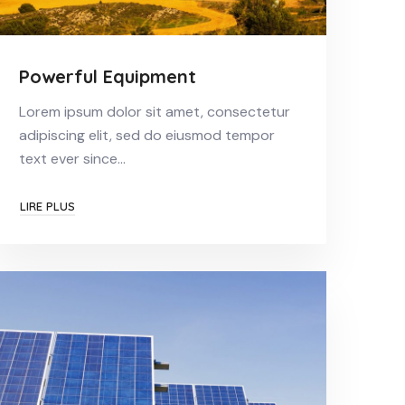
Powerful Equipment
Lorem ipsum dolor sit amet, consectetur
adipiscing elit, sed do eiusmod tempor
text ever since…
LIRE PLUS