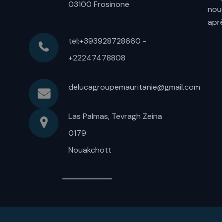
03100 Frosinone
nou
apr
tel:+393928728660 -
+22247478808
delucagroupemauritanie@gmail.com
Las Palmas, Tevragh Zeina
0179
Nouakchott