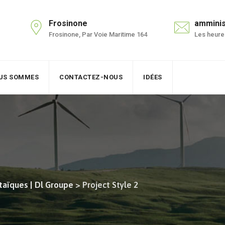
Frosinone
amminis
Frosinone, Par Voie Maritime 164
Les heures
OUS SOMMES
CONTACTEZ-NOUS
IDÉES
ltaïques | Dl Groupe
>
Project Style 2