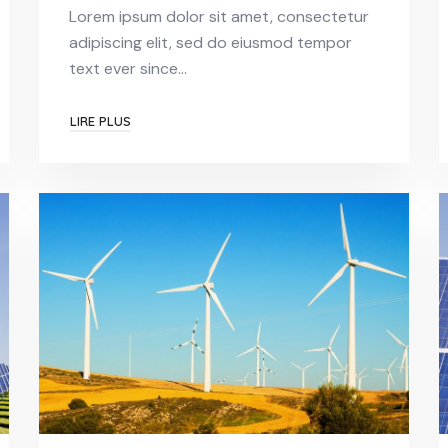
Lorem ipsum dolor sit amet, consectetur
adipiscing elit, sed do eiusmod tempor
text ever since…
LIRE PLUS