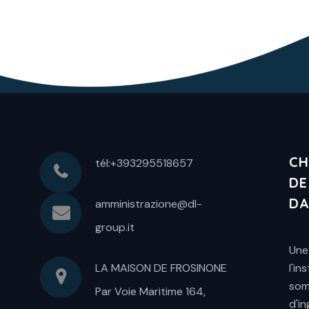
CH
tél:+393295518657
DE
DA
amministrazione@dl-
group.it
Une
LA MAISON DE FROSINONE
l'i
som
Par Voie Maritime 164,
d'i