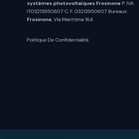
systèmes photovoltaïques Frosinone
P. IVA
IT03213950607 C. F. 03213950607 Bureaux:
Frosinone
, Via Marittima 164
Politique De Confidentialité