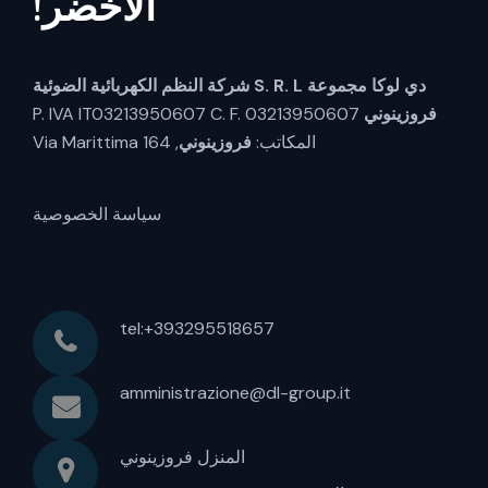
الأخضر!
دي لوكا مجموعة S. R. L
شركة النظم الكهربائية الضوئية
فروزينوني
P. IVA IT03213950607 C. F. 03213950607
المكاتب:
فروزينوني
, Via Marittima 164
سياسة الخصوصية
tel:+393295518657
amministrazione@dl-group.it
المنزل فروزينوني